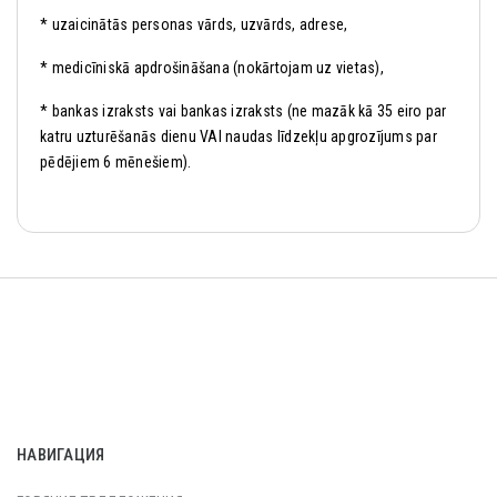
* uzaicinātās personas vārds, uzvārds, adrese,
* medicīniskā apdrošināšana (nokārtojam uz vietas),
* bankas izraksts vai bankas izraksts (ne mazāk kā 35 eiro par
katru uzturēšanās dienu VAI naudas līdzekļu apgrozījums par
pēdējiem 6 mēnešiem).
НАВИГАЦИЯ