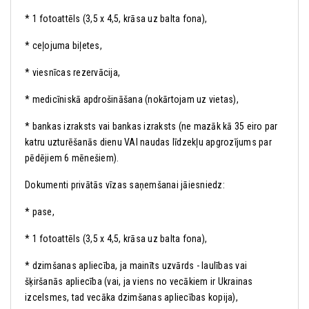
* 1 fotoattēls (3,5 x 4,5, krāsa uz balta fona),
* ceļojuma biļetes,
* viesnīcas rezervācija,
* medicīniskā apdrošināšana (nokārtojam uz vietas),
* bankas izraksts vai bankas izraksts (ne mazāk kā 35 eiro par
katru uzturēšanās dienu VAI naudas līdzekļu apgrozījums par
pēdējiem 6 mēnešiem).
Dokumenti privātās vīzas saņemšanai jāiesniedz:
* pase,
* 1 fotoattēls (3,5 x 4,5, krāsa uz balta fona),
* dzimšanas apliecība, ja mainīts uzvārds - laulības vai
šķiršanās apliecība (vai, ja viens no vecākiem ir Ukrainas
izcelsmes, tad vecāka dzimšanas apliecības kopija),